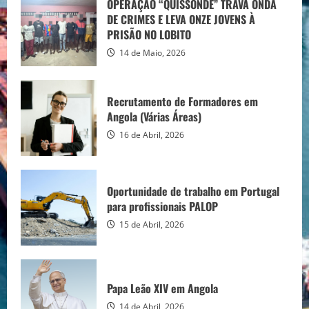
para profissionais PALOP
OPERAÇÃO “QUISSONDE” TRAVA ONDA
DE CRIMES E LEVA ONZE JOVENS À
15 de Abril, 2026
3
PRISÃO NO LOBITO
14 de Maio, 2026
Papa Leão XIV em Angola
Recrutamento de Formadores em
14 de Abril, 2026
Angola (Várias Áreas)
4
16 de Abril, 2026
Linha do Lobito devastada após cenário
de destruição
Oportunidade de trabalho em Portugal
14 de Abril, 2026
para profissionais PALOP
5
15 de Abril, 2026
OPERAÇÃO “QUISSONDE” TRAVA ONDA
DE CRIMES E LEVA ONZE JOVENS À
PRISÃO NO LOBITO
Papa Leão XIV em Angola
14 de Maio, 2026
1
14 de Abril, 2026