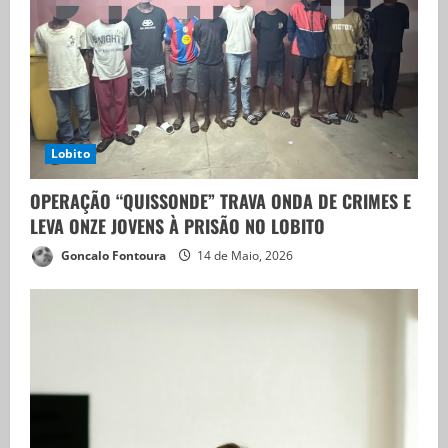
3
Papa Leão XIV em Angola
14 de Abril, 2026
4
Lobito
Linha do Lobito devastada após cenário
OPERAÇÃO “QUISSONDE” TRAVA ONDA DE CRIMES E
de destruição
LEVA ONZE JOVENS À PRISÃO NO LOBITO
14 de Abril, 2026
Goncalo Fontoura
14 de Maio, 2026
5