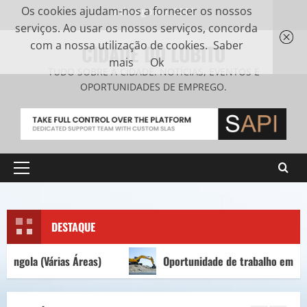
Os cookies ajudam-nos a fornecer os nossos
8 de Agosto, 2026
serviços. Ao usar os nossos serviços, concorda
com a nossa utilização de cookies.
Saber
CIDADE DO LOBITO
mais
Ok
TUDO SOBRE A CIDADE. NOTÍCIAS, EVENTOS E
OPORTUNIDADES DE EMPREGO.
DESTAQUE
ias Áreas)
Oportunidade de trabalho em Portugal para 