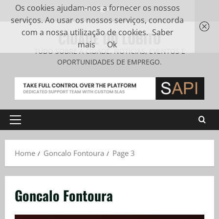
Os cookies ajudam-nos a fornecer os nossos
8 de Agosto, 2026
serviços. Ao usar os nossos serviços, concorda
com a nossa utilização de cookies.
Saber
CIDADE DO LOBITO
mais
Ok
TUDO SOBRE A CIDADE. NOTÍCIAS, EVENTOS E
OPORTUNIDADES DE EMPREGO.
Home
Goncalo Fontoura
Page 3
Goncalo Fontoura