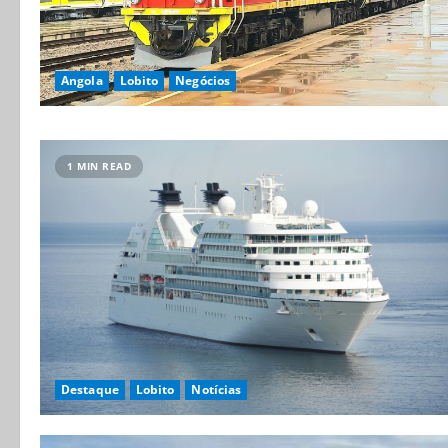
Angola
Lobito
Negócios
1 MIN READ
Destaque
Lobito
Notícias