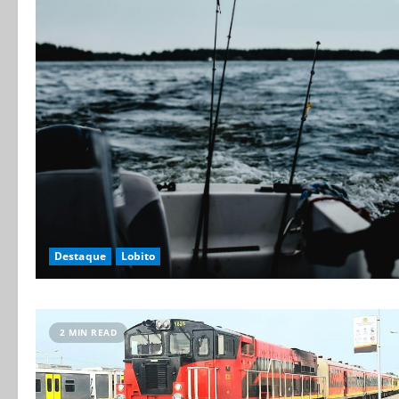
Destaque
Lobito
2 MIN READ