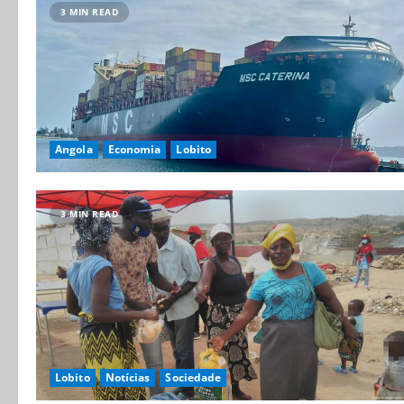
3 MIN READ
Angola
Economia
Lobito
3 MIN READ
Lobito
Notícias
Sociedade