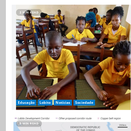
2 MIN READ
Educação
Lobito
Notícias
Sociedade
5 MIN READ