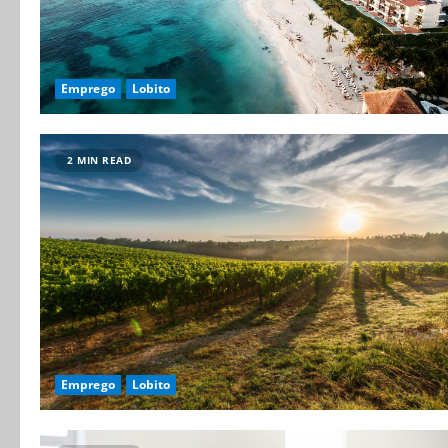
Emprego
Lobito
2 MIN READ
Emprego
Lobito