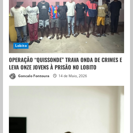
3
Papa Leão XIV em Angola
14 de Abril, 2026
4
Lobito
Linha do Lobito devastada após cenário
OPERAÇÃO “QUISSONDE” TRAVA ONDA DE CRIMES E
de destruição
LEVA ONZE JOVENS À PRISÃO NO LOBITO
14 de Abril, 2026
Goncalo Fontoura
14 de Maio, 2026
5