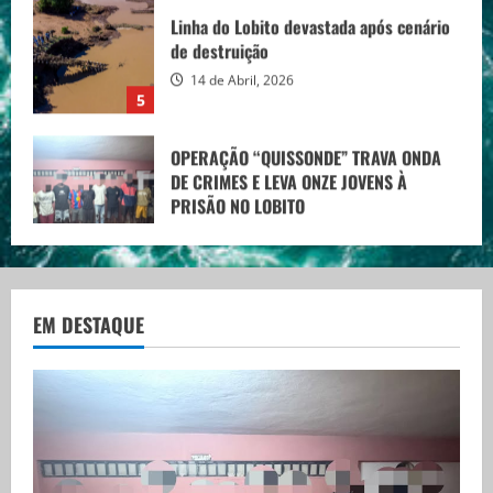
de destruição
14 de Abril, 2026
5
OPERAÇÃO “QUISSONDE” TRAVA ONDA
DE CRIMES E LEVA ONZE JOVENS À
PRISÃO NO LOBITO
14 de Maio, 2026
1
Recrutamento de Formadores em
Angola (Várias Áreas)
EM DESTAQUE
16 de Abril, 2026
2
Oportunidade de trabalho em Portugal
para profissionais PALOP
15 de Abril, 2026