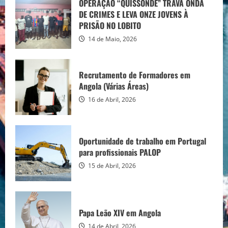
para profissionais PALOP
OPERAÇÃO “QUISSONDE” TRAVA ONDA
DE CRIMES E LEVA ONZE JOVENS À
15 de Abril, 2026
3
PRISÃO NO LOBITO
14 de Maio, 2026
Papa Leão XIV em Angola
Recrutamento de Formadores em
14 de Abril, 2026
Angola (Várias Áreas)
4
16 de Abril, 2026
Linha do Lobito devastada após cenário
de destruição
Oportunidade de trabalho em Portugal
14 de Abril, 2026
para profissionais PALOP
5
15 de Abril, 2026
OPERAÇÃO “QUISSONDE” TRAVA ONDA
DE CRIMES E LEVA ONZE JOVENS À
PRISÃO NO LOBITO
Papa Leão XIV em Angola
14 de Maio, 2026
1
14 de Abril, 2026