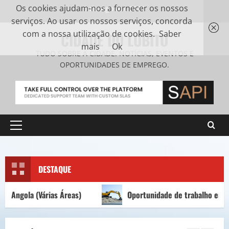
Os cookies ajudam-nos a fornecer os nossos
9 de Agosto, 2026
serviços. Ao usar os nossos serviços, concorda
com a nossa utilização de cookies.
Saber
CIDADE DO LOBITO
mais
Ok
TUDO SOBRE A CIDADE. NOTÍCIAS, EVENTOS E
OPORTUNIDADES DE EMPREGO.
DESTAQUE
ias Áreas)
Oportunidade de trabalho em Portugal para 