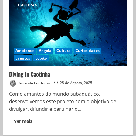
1 MIN READ
Ambiente
Angola
Cultura
Curiosidades
Eventos
Lobito
Diving in Caotinha
Goncalo Fontoura
25 de Agosto, 2025
Como amantes do mundo subaquático,
desenvolvemos este projeto com o objetivo de
divulgar, difundir e partilhar o...
Ver mais