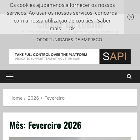
Os cookies ajudam-nos a fornecer os nossos
10 de Agosto, 2026
serviços. Ao usar os nossos serviços, concorda
com a nossa utilização de cookies.
Saber
CIDADE DO LOBITO
mais
Ok
TUDO SOBRE A CIDADE. NOTÍCIAS, EVENTOS E
OPORTUNIDADES DE EMPREGO.
Home
2026
Fevereiro
Mês:
Fevereiro 2026