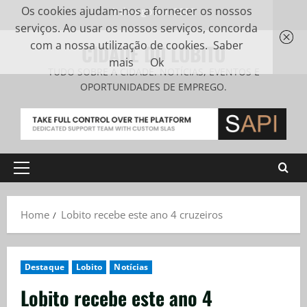
Os cookies ajudam-nos a fornecer os nossos
7 de Agosto, 2026
serviços. Ao usar os nossos serviços, concorda
com a nossa utilização de cookies.
Saber
CIDADE DO LOBITO
mais
Ok
TUDO SOBRE A CIDADE. NOTÍCIAS, EVENTOS E
OPORTUNIDADES DE EMPREGO.
Home
Lobito recebe este ano 4 cruzeiros
Destaque
Lobito
Notícias
Lobito recebe este ano 4