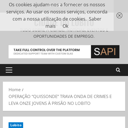
Os cookies ajudam-nos a fornecer os nossos
8 de Agosto, 2026
serviços. Ao usar os nossos serviços, concorda
com a nossa utilização de cookies.
Saber
CIDADE DO LOBITO
mais
Ok
TUDO SOBRE A CIDADE. NOTÍCIAS, EVENTOS E
OPORTUNIDADES DE EMPREGO.
Home
OPERAÇÃO “QUISSONDE” TRAVA ONDA DE CRIMES E
LEVA ONZE JOVENS À PRISÃO NO LOBITO
Lobito