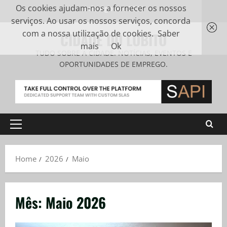
Os cookies ajudam-nos a fornecer os nossos
6 de Agosto, 2026
serviços. Ao usar os nossos serviços, concorda
com a nossa utilização de cookies.
Saber
CIDADE DO LOBITO
mais
Ok
TUDO SOBRE A CIDADE. NOTÍCIAS, EVENTOS E
OPORTUNIDADES DE EMPREGO.
Home
2026
Maio
Mês:
Maio 2026