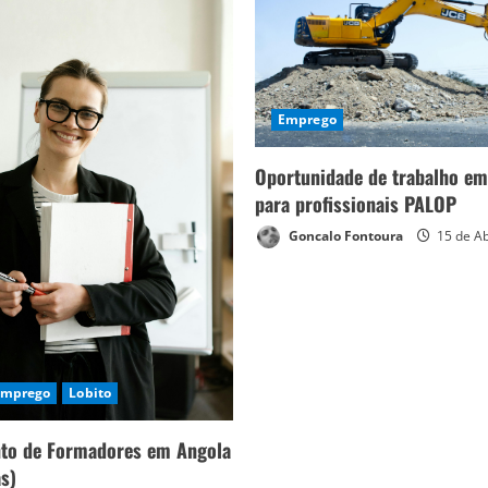
Emprego
Oportunidade de trabalho em
para profissionais PALOP
Goncalo Fontoura
15 de Ab
Emprego
Lobito
to de Formadores em Angola
as)