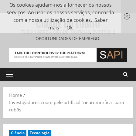
Os cookies ajudam-nos a fornecer os nossos
9 de Agosto, 2026
serviços. Ao usar os nossos serviços, concorda
com a nossa utilização de cookies.
Saber
CIDADE DO LOBITO
mais
Ok
TUDO SOBRE A CIDADE. NOTÍCIAS, EVENTOS E
OPORTUNIDADES DE EMPREGO.
Home
Investigadores criam pele artificial “neuromórfica” para
robôs
Ciência
Tecnologia