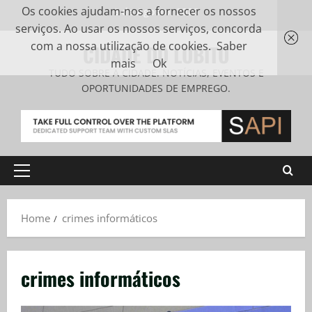
Os cookies ajudam-nos a fornecer os nossos
6 de Agosto, 2026
serviços. Ao usar os nossos serviços, concorda
com a nossa utilização de cookies.
Saber
CIDADE DO LOBITO
mais
Ok
TUDO SOBRE A CIDADE. NOTÍCIAS, EVENTOS E
OPORTUNIDADES DE EMPREGO.
Home
crimes informáticos
crimes informáticos