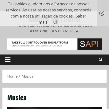
Os cookies ajudam-nos a fornecer os nossos
6 de Agosto, 2026
serviços. Ao usar os nossos serviços, concorda
com a nossa utilização de cookies.
Saber
CIDADE DO LOBITO
mais
Ok
TUDO SOBRE A CIDADE. NOTÍCIAS, EVENTOS E
OPORTUNIDADES DE EMPREGO.
Home
Musica
Musica