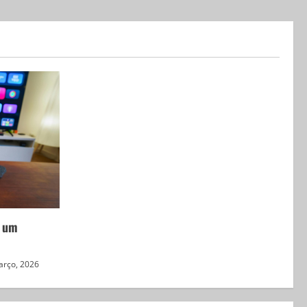
r um
arço, 2026