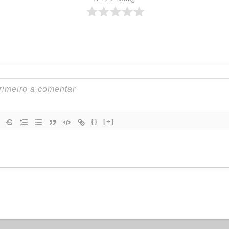
{}
[+]