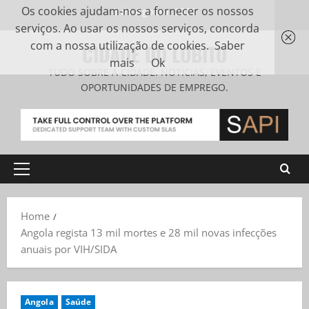
Os cookies ajudam-nos a fornecer os nossos
8 de Agosto, 2026
serviços. Ao usar os nossos serviços, concorda
com a nossa utilização de cookies.
Saber
CIDADE DO LOBITO
mais
Ok
TUDO SOBRE A CIDADE. NOTÍCIAS, EVENTOS E
OPORTUNIDADES DE EMPREGO.
Home
Angola regista 13 mil mortes e 28 mil novas infecções
anuais por VIH/SIDA
Angola
Saúde